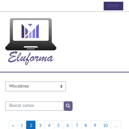
Salta al contenido principal
Entrar
Categorías
Buscar cursos
Buscar cursos
Página anterior
Página 1
Página 2
Página 3
Página 4
Página 5
Página 6
Página 7
Página 8
Página 9
Página 10
«
1
2
3
4
5
6
7
8
9
10
…